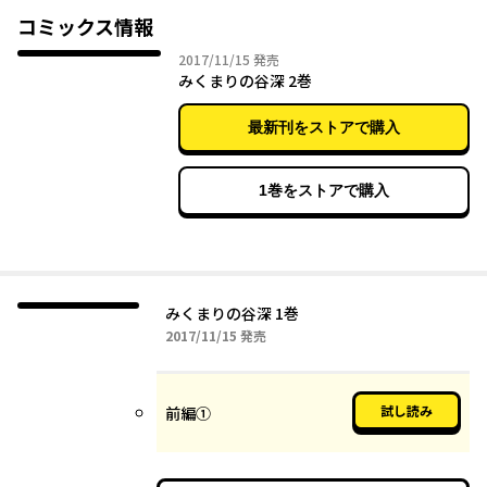
小川幸辰は、その徹底的にリアリズム的な筆致によって、紙の上
コミックス情報
に現実を描き上げ、そしてミステリ・オカルト的な幻想との融和
2017年11月15日
2017/11/15
発売
を果たすことに成功している。
みくまりの谷深 2巻
今回の作品は出版社から「『エンブリヲ』の精神的な続編の執
筆」を依頼されたことにより企画された。千葉県・印旛沼周辺の
最新刊をストアで購入
河童伝説を題材とし、実際には生息していないはずのもの、しか
し多くの報告が寄せられるものを漫画で描き上げることにした。
物語は３話から構成される。第１話＆２話は80ページ強。しかし
1巻をストアで購入
第３話は186ページとなった！ この重厚かつ真摯な作品は、一度
雑誌に連載されてからまとめるのではなく、直接、単行本描き下
ろし作品として発表されることになる。
舞台は東京都心と国際空港を結ぶ土地に拓かれた""万葉ニュータ
ウン""。照葉樹の暗い森に包まれたこの街で連続失踪事件が起こ
みくまりの谷深 1巻
った。犯人の特徴は、全身をうろこでおおった、まるで獣のよう
2017年11月15日
2017/11/15
発売
な……。
唯一無比の民俗学（フォークロリスティクス）ホラーとして、小
川幸辰による共生の物語が、ふたたび刊行！
試し読み
前編①