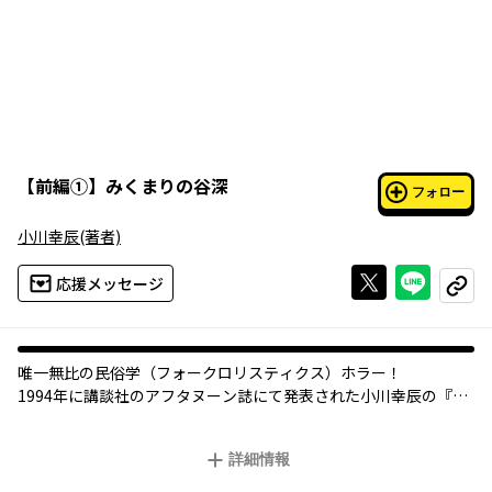
【
前編①
】
みくまりの谷深
フォロー
小川幸辰
(著者)
Xで投稿する
ライン
応援メッセージ
コピー
唯一無比の民俗学（フォークロリスティクス）ホラー！
1994年に講談社のアフタヌーン誌にて発表された小川幸辰の『エ
ンブリヲ』は、虫とヒトとの共生を主題とした""生物學（バイオ
ロジカル）ホラー""として人気を得、2008年には出版社を代えて
詳細情報
エンターブレインより復刻版が刊行。新しい世代のファンを獲得
し、その色あせない魅力が再び評価された。