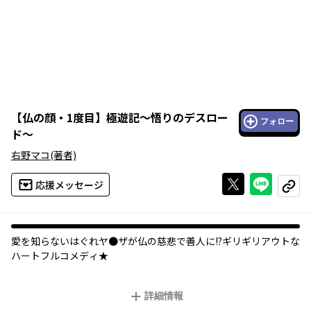
【
仏の顔・1度目
】
極遊記～悟りのデスロー
フォロー
ド～
右野マコ
(著者)
Xで投稿する
ライン
応援メッセージ
コピー
愛を知らないはぐれヤ●ザが仏の慈悲で善人に!?ギリギリアウトな
ハートフルコメディ★
詳細情報