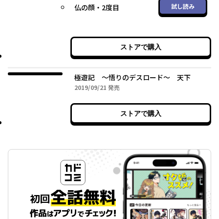
試し読み
仏の顔・2度目
ストアで購入
極遊記 ～悟りのデスロード～ 天下
2019年09月21日
2019/09/21
発売
ストアで購入