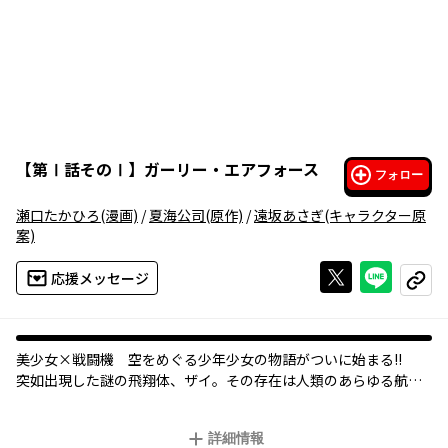
【
第Ⅰ話そのⅠ
】
ガーリー・エアフォース
フォロー
瀬口たかひろ
(漫画)
/
夏海公司
(原作)
/
遠坂あさぎ
(キャラクター原
案)
Xで投稿する
ライン
応援メッセージ
コピー
美少女×戦闘機 空をめぐる少年少女の物語がついに始まる!!
突如出現した謎の飛翔体、ザイ。その存在は人類のあらゆる航空
戦力を圧倒した。彼らに対抗すべく開発されたのは既存の機体を
改造したドーターと呼ばれる兵器とそれを操る少女の姿をした操
詳細情報
縦機構、アニマ。鳴谷慧が出会ったのは真紅に輝く戦闘機、そし