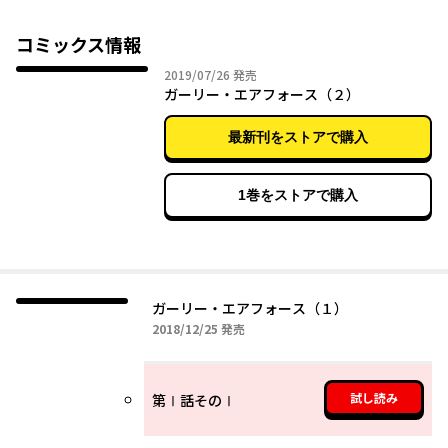
てそれを駆るアニマ、グリペンだった。人類の切り札の少女と、
空に焦がれる少年の物語、アフターバーナー全開でコミカライズ
コミックス情報
スタート!!
2019年07月26日
2019/07/26
発売
ガーリー・エアフォース（２）
最新刊をストアで購入
1巻をストアで購入
ガーリー・エアフォース（１）
2018年12月25日
2018/12/25
発売
試し読み
第Ⅰ話そのⅠ