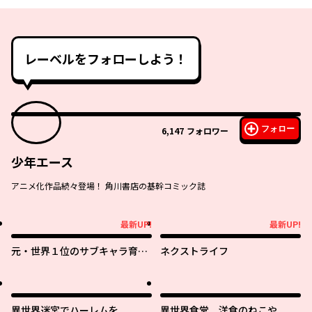
レーベルをフォローしよう！
フォロー
6,147
フォロワー
少年エース
アニメ化作品続々登場！ 角川書店の基幹コミック誌
最新UP!
最新UP!
最新UP!
最新UP!
元・世界１位のサブキャラ育成
ネクストライフ
日記 ～廃プレイヤー、異世界を
攻略中！～
異世界迷宮でハーレムを
異世界食堂 洋食のねこや