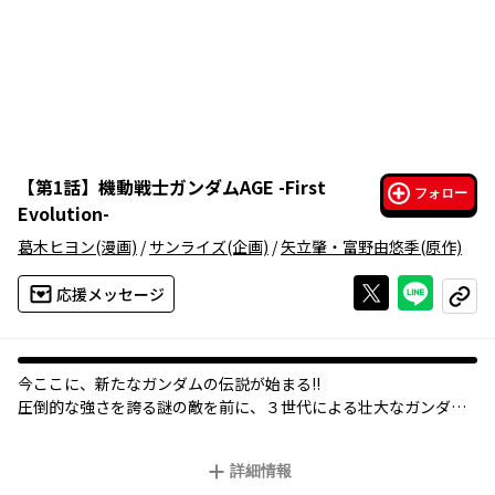
【
第1話
】
機動戦士ガンダムAGE -First
フォロー
Evolution-
葛木ヒヨン
(漫画)
/
サンライズ
(企画)
/
矢立肇・富野由悠季
(原作)
Xで投稿する
ライン
応援メッセージ
コピー
今ここに、新たなガンダムの伝説が始まる!!
圧倒的な強さを誇る謎の敵を前に、３世代による壮大なガンダム
ストーリーが幕を開ける!!
詳細情報