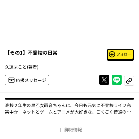
【
その1
】
不登校の日常
フォロー
久遠まこと
(著者)
Xで投稿する
ライン
応援メッセージ
コピー
高校２年生の早乙女雨音ちゃんは、今日も元気に不登校ライフ充
実中☆ ネットとゲームとアニメが大好きな、ごくごく普通の引
きニート。でも、普通のニートとはちょっと違う！ それは16歳
のJKだということ！ 人間的価値はかなり上位のハズ!! ……と、
詳細情報
本人は思っていますが……。