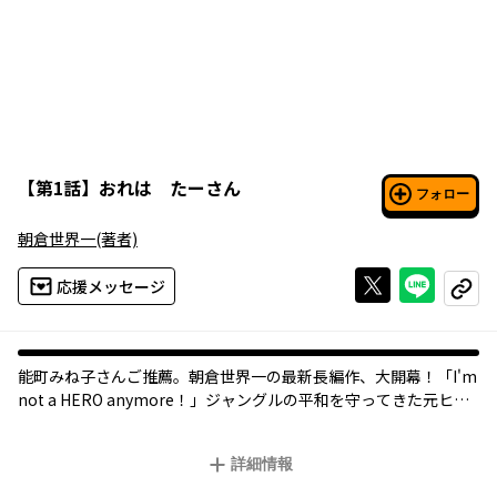
【
第1話
】
おれは たーさん
フォロー
朝倉世界一
(著者)
Xで投稿する
ライン
応援メッセージ
コピー
能町みね子さんご推薦。朝倉世界一の最新長編作、大開幕！「I'm
not a HERO anymore！」ジャングルの平和を守ってきた元ヒー
ローの“たーさん”が、大きな夢と、密かな誓いを胸に、大都会へ
やってきた！ さあ、最高に自由で爽快な、ゆるゆるシティライ
詳細情報
フを楽しもう！ 『デボネア・ドライブ』『春山町サーバンツ』
の著者が、「今」をサバイブするあなたへ贈る、、アンチ・ヒー