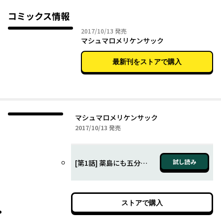
絵に描いたようないじめられっ子・薬島（やくしま）が所属する1
年B組の代表は喧嘩師・火野（ひの）に決まったはずだった。
コミックス情報
……が、とある理由から薬島も代表に!?
2017年10月13日
2017/10/13
発売
キレ者、超怪力など、さまざまな他のクラス代表を蹴散らせるの
マシュマロメリケンサック
か。
いじめられっ子ゆえの必勝法が冴え渡る!?
最新刊をストアで購入
マシュマロ（いじめられっ子）×メリケンサック（喧嘩師）のコ
ンビネーションも見逃すな！"
マシュマロメリケンサック
2017年10月13日
2017/10/13
発売
試し読み
[第1話] 薬島にも五分の魂
ストアで購入