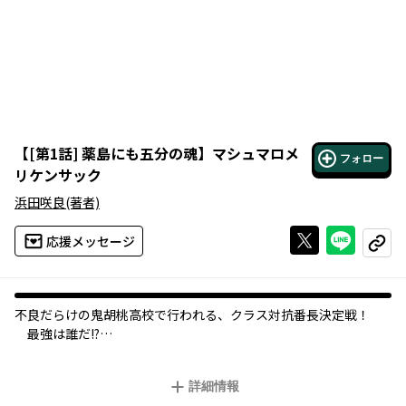
【
[第1話] 薬島にも五分の魂
】
マシュマロメ
フォロー
リケンサック
浜田咲良
(著者)
Xで投稿する
ライン
応援メッセージ
コピー
不良だらけの鬼胡桃高校で行われる、クラス対抗番長決定戦！
最強は誰だ!?
今年も不良だらけの鬼胡桃高校で、クラス対抗番長決定戦の季節
詳細情報
がやってきた。