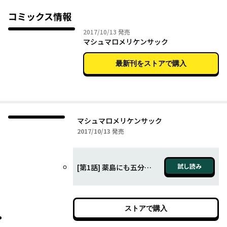
絵に描いたようないじめられっ子・薬島（やくしま）が所属する1
年B組の代表は喧嘩師・火野（ひの）に決まったはずだった。
コミックス情報
……が、とある理由から薬島も代表に!?
2017年10月13日
2017/10/13
発売
キレ者、超怪力など、さまざまな他のクラス代表を蹴散らせるの
マシュマロメリケンサック
か。
いじめられっ子ゆえの必勝法が冴え渡る!?
最新刊をストアで購入
マシュマロ（いじめられっ子）×メリケンサック（喧嘩師）のコ
ンビネーションも見逃すな！"
マシュマロメリケンサック
2017年10月13日
2017/10/13
発売
試し読み
[第1話] 薬島にも五分の魂
ストアで購入