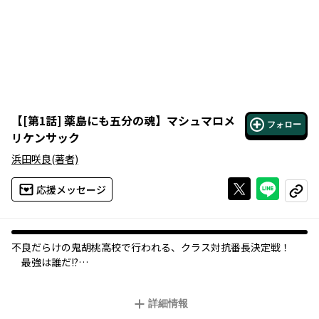
【
[第1話] 薬島にも五分の魂
】
マシュマロメ
フォロー
リケンサック
浜田咲良
(著者)
Xで投稿する
ライン
応援メッセージ
コピー
不良だらけの鬼胡桃高校で行われる、クラス対抗番長決定戦！
最強は誰だ!?
今年も不良だらけの鬼胡桃高校で、クラス対抗番長決定戦の季節
詳細情報
がやってきた。