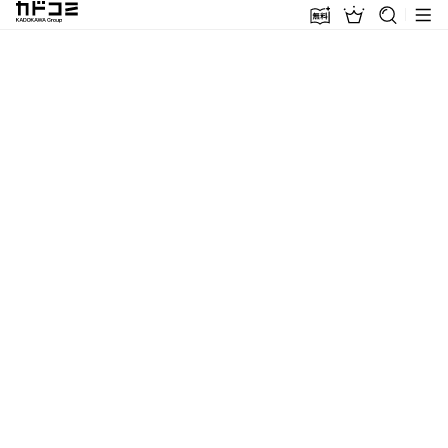
カドコミ KADOKAWA Group
無料話増量
ランキング
探す