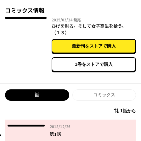
5年間片想いした相手にバッサリ振られたサラリーマンの吉田。ヤ
ケ酒した帰り道、路上に座り込む女子高生を見つけて……。「ヤ
コミックス情報
ラせてあげるから泊めて」「そういうことを冗談でも言うんじゃ
2025年03月24日
2025/03/24
発売
ねえ」なし崩し的に始まった、JK・沙優との同居生活。家出JKと
ひげを剃る。そして女子高生を拾う。
26歳サラリーマン、微妙な距離の二人が紡ぐ日常ラブコメディが
（１３）
開幕!!
最新刊をストアで購入
1巻をストアで購入
話
コミックス
1話から
2018年12月26日
2018/12/26
第1話