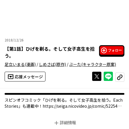
2018/12/26
2018年12月26日
【
第1話
】
ひげを剃る。そして女子高生を拾
フォロー
う。
足立いまる
(漫画)
/
しめさば
(原作)
/
ぶーた
(キャラクター原案)
Xで投稿する
ライン
応援メッセージ
コピー
スピンオフコミック「ひげを剃る。そして女子高生を拾う。Each
Stories」も連載中！https://seiga.nicovideo.jp/comic/52254
家出JK×26歳サラリーマン WEBで話題の大人気小説が満を持して
詳細情報
コミカライズ！