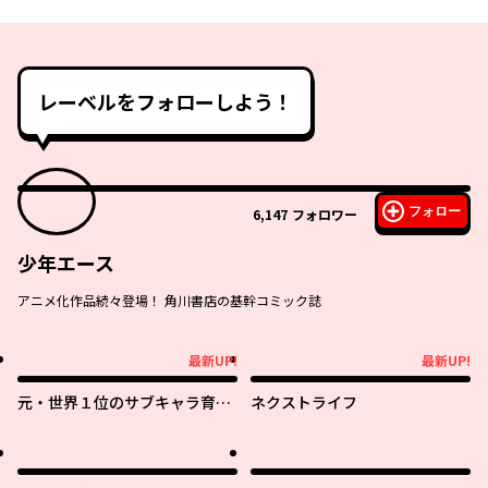
レーベルをフォローしよう！
フォロー
6,147
フォロワー
少年エース
アニメ化作品続々登場！ 角川書店の基幹コミック誌
最新UP!
最新UP!
最新UP!
最新UP!
元・世界１位のサブキャラ育成
ネクストライフ
日記 ～廃プレイヤー、異世界を
攻略中！～