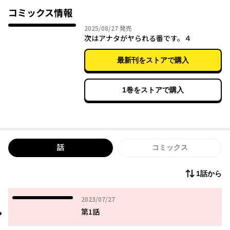
コミックス情報
2025年08月27日
2025/08/27
発売
次はアナタがヤられる番です。４
最新刊をストアで購入
1巻をストアで購入
話
コミックス
1話から
2023年07月27日
2023/07/27
第1話