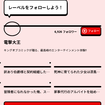
レーベルをフォローしよう！
フォロー
6,926
フォロワー
電撃大王
キングオブコミックが贈る、最高峰のエンターテインメント体験!!
訳あり伯爵様と契約結婚した
死神に育てられた少女は漆黒の
ら、義娘（六歳）の契約母にな
剣を胸に抱く
ってしまいました。
冒険者になれなかった俺、スキ
家事代行のアルバイトを始めた
ル「おっぱい矯正」で悩めるあ
ら学園一の美少女の家族に気に
の子を人助け!?
入られちゃいました。