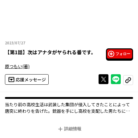
2023/07/27
2023年07月27日
【
第1話
】
次はアナタがヤられる番です。
フォロー
原つもい
(著)
Xで投稿する
ライン
応援メッセージ
コピー
当たり前の高校生活は武装した集団が侵入してきたことによって
唐突に終わりを告げた。銃器を手にし高校を支配した男たちに生
徒たちは弄ばれる。そこに展開される性と死の狂宴。その先に待
詳細情報