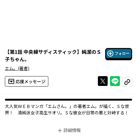
【
第1話 中央線サディスティック
】
純潔のＳ
フォロー
子ちゃん。
エム。
(著者)
Xで投稿する
ライン
応援メッセージ
コピー
大人気ＷＥＢマンガ「エムさん。」の著者エム。が描く、Ｓな世
界！ 清純派女子高生サオリ。Ｓな彼女が日常の悪と対峙する！
詳細情報