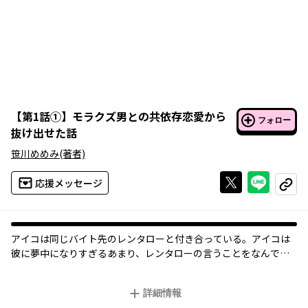
【
第1話①
】
モラクズ男との共依存恋愛から
フォロー
抜け出せた話
笹川めめみ
(著者)
Xで投稿する
ライン
応援メッセージ
コピー
アイコは同じバイト先のレンタローと付き合っている。アイコは
彼に夢中になりすぎるあまり、レンタローの言うことをなんでも
聞いたり、彼が望む姿に一生懸命なろうとする。ところが、実は
レンタローはモラクズ男だった…！ 彼女が離れていかないこと
詳細情報
に甘えて、横柄で我が儘な態度を取り…。こんな男と一緒にい