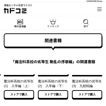
漫画エンタメ全部コミコミ
カドコミ
無料話増量
ランキング
探す
関連書籍
「
魔法科高校の劣等生 動乱の序章編
」の関連書籍
魔法科高校の劣等生
魔法科高校の劣等生
魔法科高校の劣等生
(1) 入学編〈上〉
(2) 入学編〈下〉
(3) 九校戦編
〈上〉
ストアで購入
ストアで購入
ストアで購入