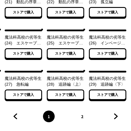
(21) 動乱の序章編
(22) 動乱の序章編
(23) 孤立編
〈上〉
〈下〉
ストアで購入
ストアで購入
ストアで購入
魔法科高校の劣等生
魔法科高校の劣等生
魔法科高校の劣等生
(24) エスケープ編
(25) エスケープ編
(26) インベージョ
〈上〉
〈下〉
ン編
ストアで購入
ストアで購入
ストアで購入
魔法科高校の劣等生
魔法科高校の劣等生
魔法科高校の劣等生
(27) 急転編
(28) 追跡編〈上〉
(29) 追跡編〈下〉
ストアで購入
ストアで購入
ストアで購入
1
2
前のページへ
ページ
へ
ページ
へ
次のペ