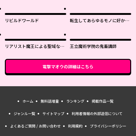
リビルドワールド
転生してあらゆるモノに好かれ
ながら異世界で好きな事をして
生きて行く
リアリスト魔王による聖域なき
王立魔術学院の鬼畜講師
異世界改革
電撃マオウ
の詳細はこちら
ホーム
無料話増量
ランキング
掲載作品一覧
ジャンル一覧
サイトマップ
利用者情報の外部送信について
よくあるご質問 / お問い合わせ
利用規約
プライバシーポリシー