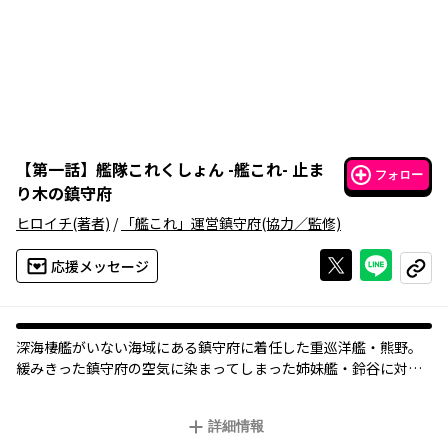
【
第一話
】
艦隊これくしょん -艦これ- 止ま
フォロー
り木の鎮守府
ヒロイチ
(著者)
/
「艦これ」運営鎮守府
(協力／監修)
Xで投稿する
ライン
応援メッセージ
コピー
深海棲艦がいない海域にある鎮守府に着任した重巡洋艦・熊野。
緩みきった鎮守府の空気に染まってしまった姉妹艦・鈴谷に対し
苛立ちを隠せず……。鈴谷と熊野を主人公とした「艦これ」スト
ーリーコミックが抜錨！
詳細情報