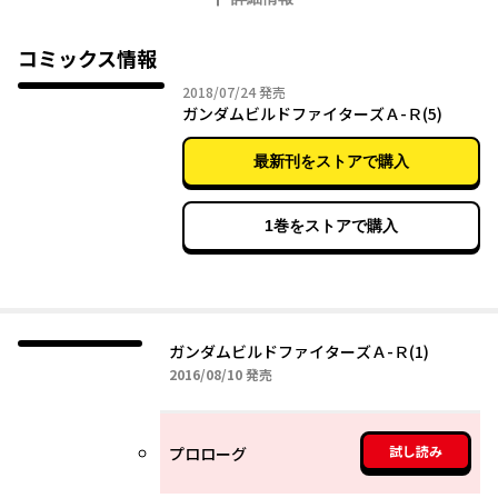
第６回ガンプラバトル選手権世界大会へと出場する！
そこには、世界各国の有力ファイターが待ち構えていた……！
「ガンダムビルドファイターズ」アニメ本編で描かれた第７回大
コミックス情報
会。その前大会となる第６回選手権を初めて描写。
2018年07月24日
2018/07/24
発売
リカルド・フェリーニ、ルワン・ダラーラ、グレコ・ローガン、
ガンダムビルドファイターズＡ-Ｒ(5)
そして皇帝カルロス・カイザーらアニメで登場したあのキャラク
ターが優勝目指して大激突！！
最新刊をストアで購入
「ガンダムビルドファイターズ」公式外伝コミック、世界大会編
始動！
1巻をストアで購入
ガンダムビルドファイターズＡ-Ｒ(1)
2016年08月10日
2016/08/10
発売
試し読み
プロローグ