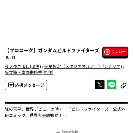
【
プロローグ
】
ガンダムビルドファイターズ
フォロー
Ａ-Ｒ
今ノ夜きよし
(漫画)
/
千葉智宏（スタジオオルフェ）
(シナリオ)
/
矢立肇・富野由悠季
(原作)
Xで投稿する
ライン
応援メッセージ
コピー
紅の彗星、世界デビューの時！ 「ビルドファイターズ」公式外
伝コミック、世界大会編始動！
聖鳳学園高等部に在籍する“紅の彗星”ユウキ・タツヤ。
三代目メイジン・カワグチ候補として名を馳せる彼は、いよいよ
詳細情報