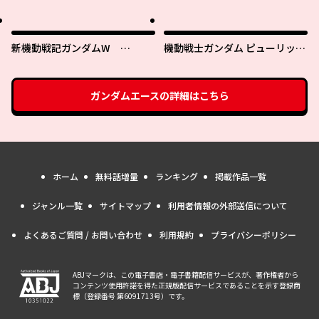
ョニー・ライデンの帰還
新機動戦記ガンダムW
機動戦士ガンダム ピューリッツ
0.5POINT HALF PREVENTER-7
ァー ーアムロ・レイは極光の彼
方へー
ガンダムエース
の詳細はこちら
ホーム
無料話増量
ランキング
掲載作品一覧
ジャンル一覧
サイトマップ
利用者情報の外部送信について
よくあるご質問 / お問い合わせ
利用規約
プライバシーポリシー
ABJマークは、この電子書店・電子書籍配信サービスが、著作権者から
コンテンツ使用許諾を得た正規版配信サービスであることを示す登録商
標（登録番号 第6091713号）です。