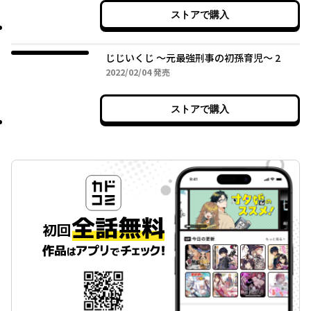
ストアで購入
じじいくじ ～元最強刑事の初孫育児～ 2
2022年02月04日
2022/02/04
発売
ストアで購入