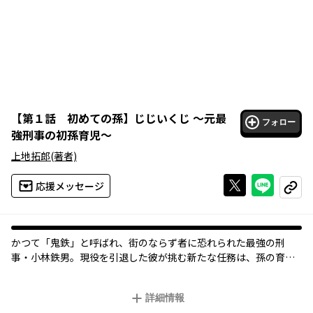
【
第１話 初めての孫
】
じじいくじ ～元最
フォロー
強刑事の初孫育児～
上地拓郎
(著者)
Xで投稿する
ライン
応援メッセージ
コピー
かつて「鬼鉄」と呼ばれ、街のならず者に恐れられた最強の刑
事・小林鉄男。現役を引退した彼が挑む新たな任務は、孫の育児
であった!!
詳細情報