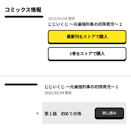
コミックス情報
2022年02月04日
2022/02/04
発売
じじいくじ ～元最強刑事の初孫育児～ 2
最新刊をストアで購入
1巻をストアで購入
じじいくじ ～元最強刑事の初孫育児～ 1
2021年03月04日
2021/03/04
発売
試し読み
第１話 初めての孫