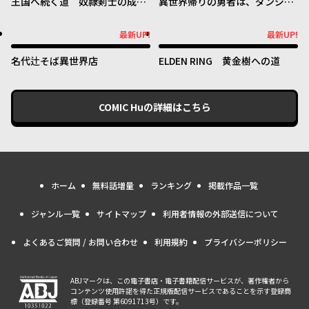
王国へ続く道 奴隷剣士の成り
異世界帰りの勇者は、ダンジョ
上がり英雄譚
ンが出現した現実世界で、イン
フルエンサーになって金を稼ぎ
最新UP!
最新UP!
最新UP!
最新UP!
ます！
名代辻そば異世界店
ELDEN RING 黄金樹への道
COMIC Hu
の詳細はこちら
ホーム
無料話増量
ランキング
掲載作品一覧
ジャンル一覧
サイトマップ
利用者情報の外部送信について
よくあるご質問 / お問い合わせ
利用規約
プライバシーポリシー
ABJマークは、この電子書店・電子書籍配信サービスが、著作権者から
コンテンツ使用許諾を得た正規版配信サービスであることを示す登録商
標（登録番号 第6091713号）です。