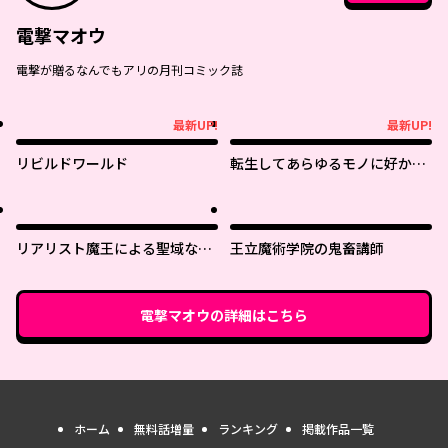
電撃マオウ
電撃が贈るなんでもアリの月刊コミック誌
最新UP!
最新UP!
最新UP!
最新UP!
リビルドワールド
転生してあらゆるモノに好かれ
ながら異世界で好きな事をして
生きて行く
リアリスト魔王による聖域なき
王立魔術学院の鬼畜講師
異世界改革
電撃マオウ
の詳細はこちら
ホーム
無料話増量
ランキング
掲載作品一覧