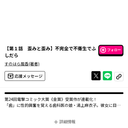
【
第１話 歪みと歪み
】
不完全で不衛生でふ
フォロー
しだら
すのはら風香
(著者)
Xで投稿する
ライン
応援メッセージ
コピー
第24回電撃コミック大賞《金賞》受賞作が連載化！
「歯」に性的興奮を覚える歯科医の娘・湯上麻衣子。彼女に目を
つけられた氷住龍司は、なぜか歯磨きをされる日々を送るように
なり――。
詳細情報
それは、汚くも美しいボーイ・ミーツ・ガール。