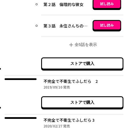
試し読み
第２話 倫理的な彼女
試し読み
第３話 永住さんちの兄妹事情
全
5
話を表示
ストアで購入
不完全で不衛生でふしだら 2
2019年09月10日
2019/09/10
発売
ストアで購入
不完全で不衛生でふしだら 3
2020年02月27日
2020/02/27
発売