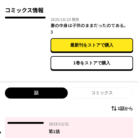
天然すぎる年下妻からのゆーわくに理性が飛んじゃう!?
コミックス情報
2025年10月23日
2025/10/23
発売
妻の中身は子供のままだったのである。
3
最新刊をストアで購入
1巻をストアで購入
話
コミックス
1話から
2023年12月21日
2023/12/21
第1話