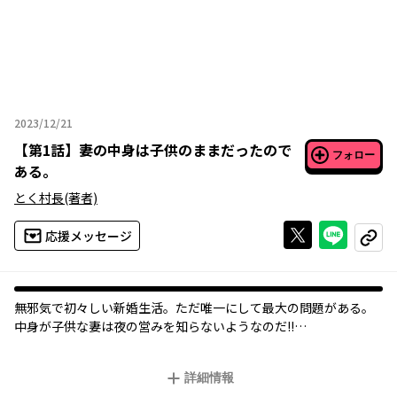
2023/12/21
2023年12月21日
【
第1話
】
妻の中身は子供のままだったので
フォロー
ある。
とく村長
(著者)
Xで投稿する
ライン
応援メッセージ
コピー
無邪気で初々しい新婚生活。ただ唯一にして最大の問題がある。
中身が子供な妻は夜の営みを知らないようなのだ!!
夫婦とはいえ無理やりにはできないし、どうやって伝えるべき
か……。
詳細情報
ああ、ほらもう。あちこち揺れちゃってますよ！