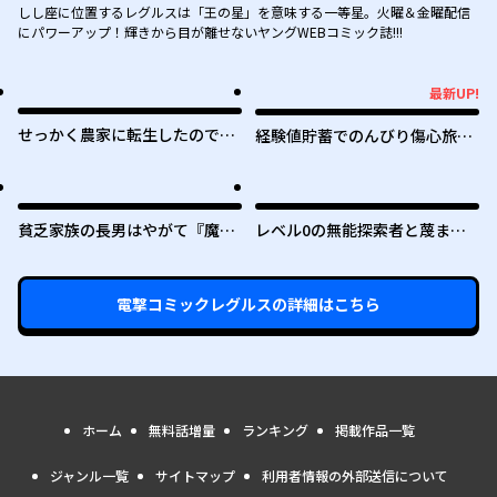
しし座に位置するレグルスは「王の星」を意味する一等星。火曜＆金曜配信
にパワーアップ！輝きから目が離せないヤングWEBコミック誌!!!
最新UP!
最新UP!
せっかく農家に転生したので勇
経験値貯蓄でのんびり傷心旅行
者は目指しません
～勇者と恋人に追放された戦士
の無自覚ざまぁ～
貧乏家族の長男はやがて『魔
レベル0の無能探索者と蔑まれ
王』に成り上がる
ても実は世界最強です ～探索ラ
ンキング1位は謎の人～
電撃コミックレグルス
の詳細はこちら
ホーム
無料話増量
ランキング
掲載作品一覧
ジャンル一覧
サイトマップ
利用者情報の外部送信について