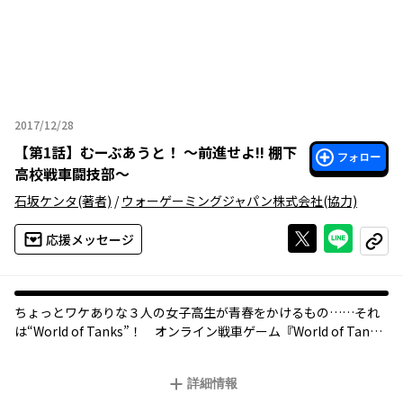
2017/12/28
2017年12月28日
【
第1話
】
むーぶあうと！ ～前進せよ!! 棚下
フォロー
高校戦車闘技部～
石坂ケンタ
(著者)
/
ウォーゲーミングジャパン株式会社
(協力)
Xで投稿する
ライン
応援メッセージ
コピー
ちょっとワケありな３人の女子高生が青春をかけるもの……それ
は“World of Tanks”！ オンライン戦車ゲーム『World of Tanks
（WoT）』をプレイする部活「戦車闘技部」に所属する伊賀崎あ
さりと吉田みどりは、部内試合出場のためのメンバーを探してい
詳細情報
た。そこでロシア人ハーフ・都城ネッリと出会い……!?