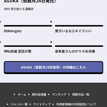
ASUKA（奇数月24日発売）
40th 突き抜ける漫画誌
DDNAngels
愛がいるならキミでいい
神仙桃娘 宮廷の贄
金魚屋さんのかりそめ夫婦
ASUKA（奇数月24日発売）
の詳細はこちら
ホーム
無料話増量
ランキング
掲載作品一覧
ジャンル一覧
サイトマップ
利用者情報の外部送信について