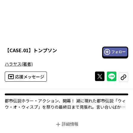
【
CASE.01
】
トンプソン
フォロー
ハラヤス
(著者)
Xで投稿する
ライン
応援メッセージ
コピー
都市伝説ホラー・アクション、開幕！ 湖に現れた都市伝説「ウィ
ウ・オ・ウィスプ」を祭りの最終日まで見張れ――。言い合いばかり
のエマ＆ユリアの任務は、見張りだけでは終わらない――!?
詳細情報