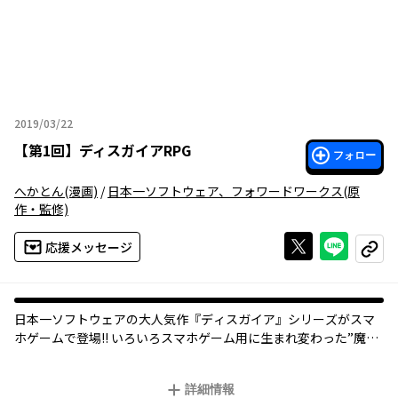
2019/03/22
2019年03月22日
【
第1回
】
ディスガイアRPG
フォロー
へかとん
(漫画)
/
日本一ソフトウェア、フォワードワークス
(原
作・監修)
Xで投稿する
ライン
応援メッセージ
コピー
日本一ソフトウェアの大人気作『ディスガイア』シリーズがスマ
ホゲームで登場!! いろいろスマホゲーム用に生まれ変わった”魔
界”を新米プリニーが『ディスガイア』のキャラクターたちに案内
されます！
詳細情報