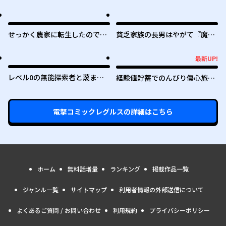
せっかく農家に転生したので勇
貧乏家族の長男はやがて『魔
者は目指しません
王』に成り上がる
最新UP!
最新UP!
レベル0の無能探索者と蔑まれ
経験値貯蓄でのんびり傷心旅行
ても実は世界最強です ～探索ラ
～勇者と恋人に追放された戦士
ンキング1位は謎の人～
の無自覚ざまぁ～
電撃コミックレグルス
の詳細はこちら
ホーム
無料話増量
ランキング
掲載作品一覧
ジャンル一覧
サイトマップ
利用者情報の外部送信について
よくあるご質問 / お問い合わせ
利用規約
プライバシーポリシー