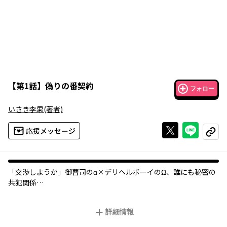
【
第1話
】
偽りの番契約
フォロー
いさき李果
(著者)
Xで投稿する
ライン
応援メッセージ
コピー
「交渉しようか」御曹司のα×デリヘルボーイのΩ、誰にも秘密の
共犯関係
デリヘルボーイの千波は客に頼まれ、とある“パーティ”に参加す
詳細情報
る。そこは、上流階級のαとΩが出会うために作られた秘密の場所
だった。強引な参加者のαに襲われそうになる千波は、紳士的な大