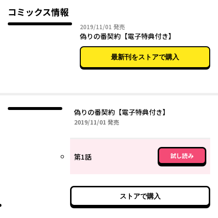
企業の御曹司・和泉澤佑に助けられる。良いカモになるかも…と
コミックス情報
軽い気持ちで接していたが、身分を偽っていることがバレてしま
2019年11月01日
2019/11/01
発売
い――？
偽りの番契約【電子特典付き】
「秘密にする代わりに…恋人のフリをしてくれないか――」
最新刊をストアで購入
偽りの番契約【電子特典付き】
2019年11月01日
2019/11/01
発売
試し読み
第1話
ストアで購入