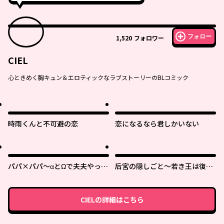
フォロー
1,520
フォロワー
CIEL
心ときめく胸キュン＆エロティックなラブストーリーのBLコミック
時雨くんと不可避の恋
恋になるなら君しかいない
パパ×パパ～αとΩで夫夫やって
后宮の隠しごと～若き王は復讐
ます～
の褥で愛を知る～
CIEL
の詳細はこちら