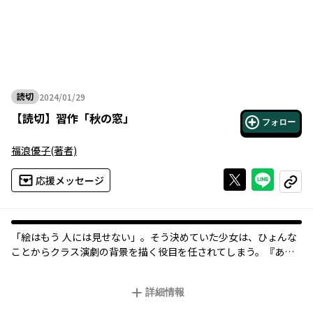
読切
2024/01/29
2024年01月29日
【
読切
】
習作「秋の窓」
フォロー
福浪優子
(著者)
Xで投稿する
ライン
応援メッセージ
コピー
「絵はもう 人には見せない」。そう決めていた少女は、ひょんな
ことからクラス演劇の背景を描く役目を任されてしまう。『あか
詳細情報