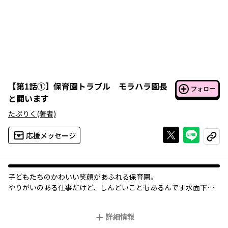
【
第1話①
】
保育園トラブル モラハラ園長
フォロー
と闘います
たぷりく
(著者)
Xで投稿する
ライン
応援メッセージ
コピー
子どもたちのかわいい笑顔があふれる保育園。
やりがいのある仕事だけど、しんどいこともあるんです――水面下で
起こる様々なトラブル、いじわる園長の衝撃的なイビリ！
子どもの笑顔を守るため、自分のために……保育士だって、闘い
詳細情報
ます！