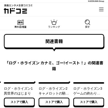
漫画エンタメ全部コミコミ
カドコミ
無料話増量
ランキング
探す
関連書籍
「
ログ・ホライズン カナミ、ゴー!イースト！
」の関連書
籍
ログ・ホライズン1
ログ・ホライズン2
ログ・ホライズン3
異世界のはじまり
キャメロットの騎士
ゲームの終わり
たち
（上）
ストアで購入
ストアで購入
ストアで購入