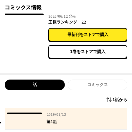
誰よりも一生懸命なボッジと少しひねくれ者だけれど、優しいカ
コミックス情報
ゲ。
2026年06月12日
2026/06/12
発売
ただただ愛おしくなる、感涙必至の成長物語が今、始まる――。
王様ランキング 22
最新刊をストアで購入
1巻をストアで購入
話
コミックス
1話から
2019年01月12日
2019/01/12
第1話