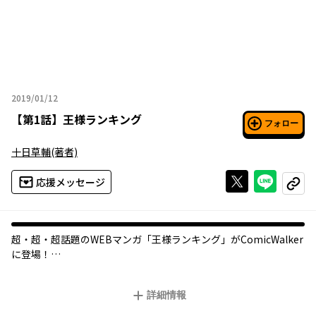
2019/01/12
2019年01月12日
【
第1話
】
王様ランキング
フォロー
十日草輔
(著者)
Xで投稿する
ライン
応援メッセージ
コピー
超・超・超話題のWEBマンガ「王様ランキング」がComicWalker
に登場！
耳が聞こえない、非力な王子・ボッジ。
王族の長男でありながら、周りからは王の器でないと噂されてい
詳細情報
た。
そんな中、ボッジに初めて友達ができる。名前はカゲ。