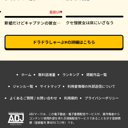
最新UP!
最新UP!
クセ強彼女は床にいざなう
新婚だけどキャプテンの彼女と
はまだヤれない
ドラドラしゃーぷ#
の詳細はこちら
ホーム
無料話増量
ランキング
掲載作品一覧
ジャンル一覧
サイトマップ
利用者情報の外部送信について
よくあるご質問 / お問い合わせ
利用規約
プライバシーポリシー
ABJマークは、この電子書店・電子書籍配信サービスが、著作権者から
コンテンツ使用許諾を得た正規版配信サービスであることを示す登録商
標（登録番号 第6091713号）です。