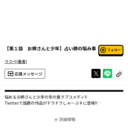
【
第１話 お姉さんと少年
】
占い師の悩み事
フォロー
ラスペ
(著者)
Xで投稿する
ライン
応援メッセージ
コピー
悩めるお姉さんと少年の年の差ラブコメディ!!
Twitterで話題の作品がドラドラしゃーぷ♯に登場!!
詳細情報