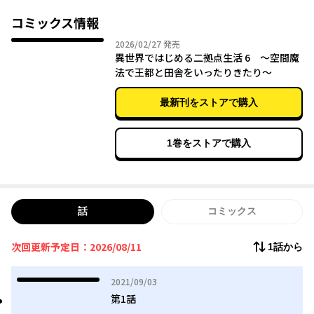
都と田舎それぞれの文化に魅了されながら「理想の生活」を見つ
けていく。
コミックス情報
2026年02月27日
2026/02/27
発売
充実したのんびり異世界スローライフ、いざ開幕──!!
異世界ではじめる二拠点生活 6 ～空間魔
法で王都と田舎をいったりきたり～
最新刊をストアで購入
1巻をストアで購入
話
コミックス
次回更新予定日：2026/08/11
1話から
2021年09月03日
2021/09/03
第1話