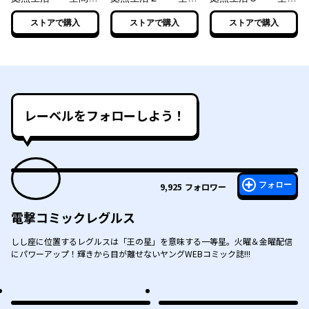
法で王都と田舎をい
魔法で王都と田舎を
魔法で王都と田舎を
ストアで購入
ストアで購入
ストアで購入
ったりきたり～
いったりきたり～
いったりきたり～
レーベルをフォローしよう！
フォロー
9,925
フォロワー
電撃コミックレグルス
しし座に位置するレグルスは「王の星」を意味する一等星。火曜＆金曜配信
にパワーアップ！輝きから目が離せないヤングWEBコミック誌!!!