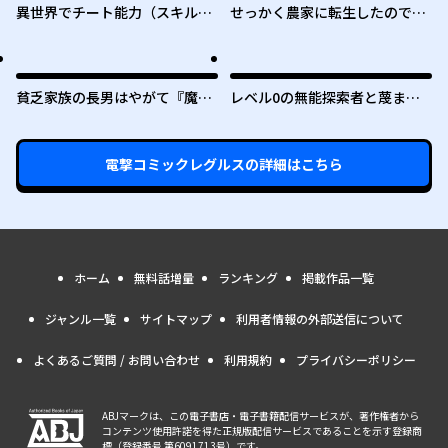
異世界でチート能力（スキル）
せっかく農家に転生したので勇
を手にした俺は、現実世界をも
者は目指しません
無双する ～レベルアップは人生
を変えた～
貧乏家族の長男はやがて『魔
レベル0の無能探索者と蔑まれ
王』に成り上がる
ても実は世界最強です ～探索ラ
ンキング1位は謎の人～
電撃コミックレグルス
の詳細はこちら
ホーム
無料話増量
ランキング
掲載作品一覧
ジャンル一覧
サイトマップ
利用者情報の外部送信について
よくあるご質問 / お問い合わせ
利用規約
プライバシーポリシー
ABJマークは、この電子書店・電子書籍配信サービスが、著作権者から
コンテンツ使用許諾を得た正規版配信サービスであることを示す登録商
標（登録番号 第6091713号）です。