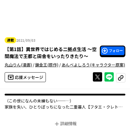
連載
2021/09/03
2021年09月03日
【
第1話
】
異世界ではじめる二拠点生活 ～空
フォロー
間魔法で王都と田舎をいったりきたり～
丸山りん
(漫画)
/
錬金王
(原作)
/
あんべよしろう
(キャラクター原案)
Xで投稿する
ライン
応援メッセージ
コピー
（この世になんの未練もない──…）
家族を失い、ひとりぼっちになった二重暮人【フタエ・クレト】
は謎の存在によって異世界へ転移し、「遠くに行けるだけの力」
だという《空間魔法》の能力を授けられる。
詳細情報
最初は戸惑う暮人だったが、異世界で出会う人々との交流や、王