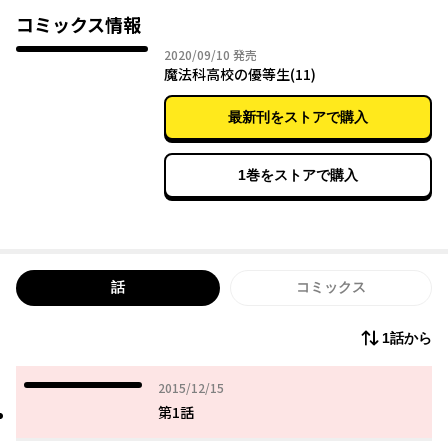
コミックス情報
2020年09月10日
2020/09/10
発売
魔法科高校の優等生(11)
最新刊をストアで購入
1巻をストアで購入
話
コミックス
1話から
2015年12月15日
2015/12/15
第1話