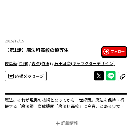
2015/12/15
2015年12月15日
【
第1話
】
魔法科高校の優等生
フォロー
佐島勤
(原作)
/
森夕
(作画)
/
石田可奈
(キャラクターデザイン)
Xで投稿する
ライン
応援メッセージ
コピー
魔法。それが現実の技術となってから一世紀弱。魔法を保持・行
使する「魔法師」育成機関「魔法科高校」に今春、とある少女が
入学する。容姿端麗で完全無欠な優等生――彼女の名は、司波深雪。
共に入学した兄・達也との仲睦まじい高校生活を夢見ていた彼女
詳細情報
の前に、一科生と二科生――優等生と劣等生との壁が立ちはだかり!?