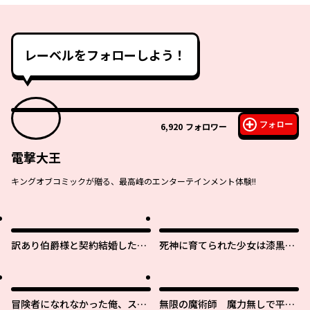
レーベルをフォローしよう！
フォロー
6,920
フォロワー
電撃大王
キングオブコミックが贈る、最高峰のエンターテインメント体験!!
訳あり伯爵様と契約結婚した
死神に育てられた少女は漆黒の
ら、義娘（六歳）の契約母にな
剣を胸に抱く
ってしまいました。
冒険者になれなかった俺、スキ
無限の魔術師 魔力無しで平民