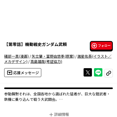
【
第零話
】
機動戦史ガンダム武頼
フォロー
礒部一真
(漫画)
/
矢立肇・富野由悠季
(原案)
/
諸星佑吾
(イラスト／
メカデザイン)
/
高島雄哉
(考証協力)
Xで投稿する
ライン
応援メッセージ
コピー
参勤鋼對――それは、全国各地から選ばれた猛者が、巨大な鎧武者・
鉄機に乗り込んで戦う大武闘会。
勝者には望む物が与えられるその大会に、『頑駄無』武頼を駆る
如月虎鉄は、故郷を取り戻すため参加するのだが…！？
詳細情報
「鉄血のオルフェンズ」の礒部一真が放つ、新時代のガンダムバ