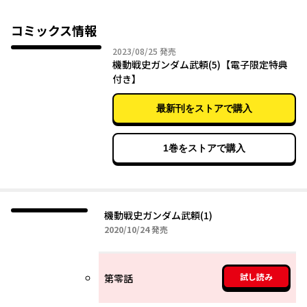
トル爆誕!!
コミックス情報
2023年08月25日
2023/08/25
発売
機動戦史ガンダム武頼(5)【電子限定特典
付き】
最新刊をストアで購入
1巻をストアで購入
機動戦史ガンダム武頼(1)
2020年10月24日
2020/10/24
発売
試し読み
第零話