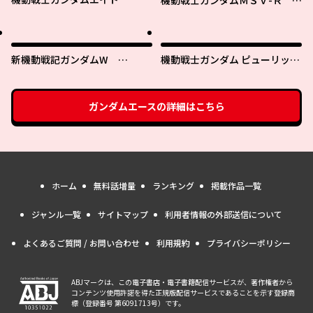
機動戦士ガンダムＭＳＶ-Ｒ ジ
ョニー・ライデンの帰還
新機動戦記ガンダムW
機動戦士ガンダム ピューリッツ
0.5POINT HALF PREVENTER-7
ァー ーアムロ・レイは極光の彼
方へー
ガンダムエース
の詳細はこちら
ホーム
無料話増量
ランキング
掲載作品一覧
ジャンル一覧
サイトマップ
利用者情報の外部送信について
よくあるご質問 / お問い合わせ
利用規約
プライバシーポリシー
ABJマークは、この電子書店・電子書籍配信サービスが、著作権者から
コンテンツ使用許諾を得た正規版配信サービスであることを示す登録商
標（登録番号 第6091713号）です。