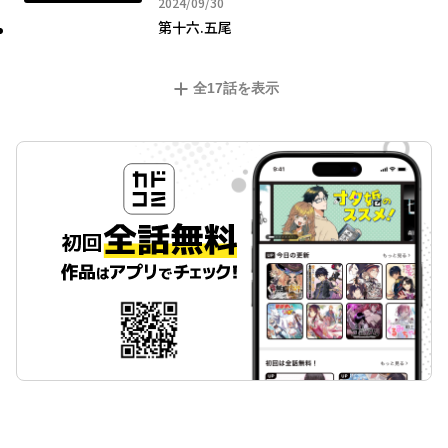
2024年09月30日
2024/09/30
第十六.五尾
全
17
話を表示