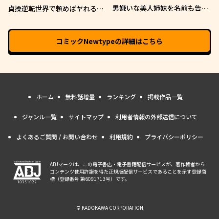
男嫌いな美人姉妹を名前も告げ
貞操逆転世界で頼めばヤれると
ずに助けたら一体どうなる?
噂の俺
コミックNewtype
の詳細はこちら
ホーム
無料話増量
ランキング
掲載作品一覧
ジャンル一覧
サイトマップ
利用者情報の外部送信について
よくあるご質問 / お問い合わせ
利用規約
プライバシーポリシー
ABJマークは、この電子書店・電子書籍配信サービスが、著作権者から
コンテンツ使用許諾を得た正規版配信サービスであることを示す登録商
標（登録番号 第6091713号）です。
© KADOKAWA CORPORATION