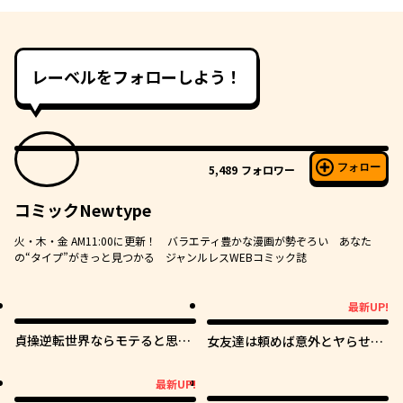
レーベルをフォローしよう！
フォロー
5,489
フォロワー
コミックNewtype
火・木・金 AM11:00に更新！ バラエティ豊かな漫画が勢ぞろい あなた
の“タイプ”がきっと見つかる ジャンルレスWEBコミック誌
最新UP!
最新UP!
貞操逆転世界ならモテると思っ
女友達は頼めば意外とヤらせて
ていたら
くれる
最新UP!
最新UP!