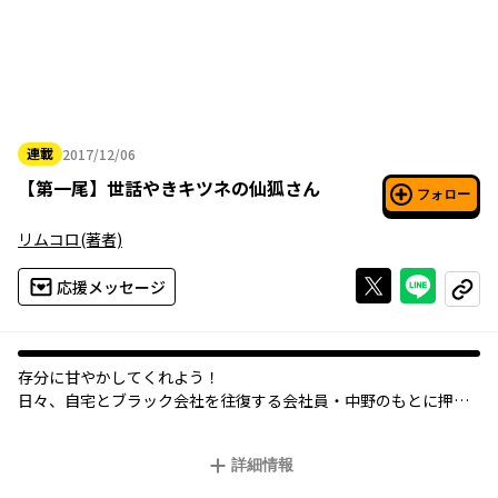
連載
2017/12/06
2017年12月06日
【
第一尾
】
世話やきキツネの仙狐さん
フォロー
リムコロ
(著者)
Xで投稿する
ライン
応援メッセージ
コピー
存分に甘やかしてくれよう！
日々、自宅とブラック会社を往復する会社員・中野のもとに押し
かけてきた、
世話やきキツネの仙狐さん（800歳・幼女）。
詳細情報
食事、洗濯、特別サービス(？)…。
疲労困憊の彼をめいっぱいの“お世話”で潤してくれるのです。