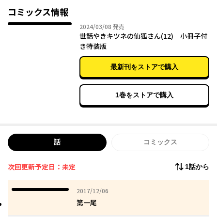
コミックス情報
2024年03月08日
2024/03/08
発売
著者ツイッター
世話やきキツネの仙狐さん(12) 小冊子付
https://twitter.com/rimukoro
き特装版
最新話は「コミックNewtype」本誌にて無料配信中
https://comic.webnewtype.com/contents/sewayaki/
最新刊をストアで購入
1巻をストアで購入
話
コミックス
次回更新予定日：未定
1話から
2017年12月06日
2017/12/06
第一尾