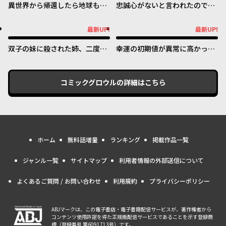
異世界から帰還したら地球もか
忠誠心がないと言われたので婚
なりファンタジーでした。あ
約を解消してあげました。
と、負けヒロインどもこっち見
最新UP!
最新UP!
最新UP!
最新UP!
んな。
双子の妹に殺された姉、二度目
幸運の初期値が異常に高かった
の人生は初恋のイケおじ王弟に
高校生が、缶詰ガチャで手に入
フルベットします！
れたスキルを使って現代ダンジ
ョンで最強になる物語
コミックグロウル
の詳細はこちら
ホーム
無料話増量
ランキング
掲載作品一覧
ジャンル一覧
サイトマップ
利用者情報の外部送信について
よくあるご質問 / お問い合わせ
利用規約
プライバシーポリシー
ABJマークは、この電子書店・電子書籍配信サービスが、著作権者から
コンテンツ使用許諾を得た正規版配信サービスであることを示す登録商
標（登録番号 第6091713号）です。