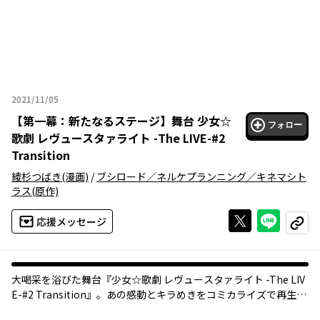
2021/11/05
2021年11月05日
【
第一幕：新たなるステージ
】
舞台 少女☆
フォロー
歌劇 レヴュースタァライト -The LIVE-#2
Transition
綾杉つばき
(漫画)
/
ブシロード／ネルケプランニング／キネマシト
ラス
(原作)
Xで投稿する
ライン
応援メッセージ
コピー
大喝采を浴びた舞台『少女☆歌劇 レヴュースタァライト -The LIV
E-#2 Transition』。あの感動とキラめきをコミカライズで再生
産!!聖翔音楽学園 VS 青嵐総合芸術院の交流プログラム、「スタァ