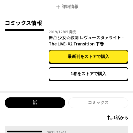
ライト」をかけたレヴューがはじまる――!!
詳細情報
コミックス情報
2019年12月05日
2019/12/05
発売
舞台 少女☆歌劇 レヴュースタァライト -
The LIVE-#2 Transition 下巻
最新刊をストアで購入
1巻をストアで購入
話
コミックス
1話から
2021年11月05日
2021/11/05