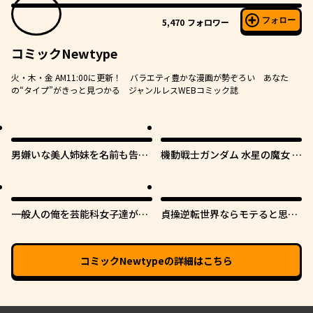
フォロー
5,470
フォロワー
コミックNewtype
火・木・金 AM11:00に更新！ バラエティ豊かな漫画が勢ぞろい あなた
の“タイプ”がきっと見つかる ジャンルレスWEBコミック誌
男嫌いな美人姉妹を名前も告げ
機動戦士ガンダム 水星の魔女 青
ずに助けたら一体どうなる?
春フロンティア
一般人の俺を芸能科女子達が逃
貞操逆転世界ならモテると思っ
がしてくれない件。
ていたら
コミックNewtype
の詳細はこちら