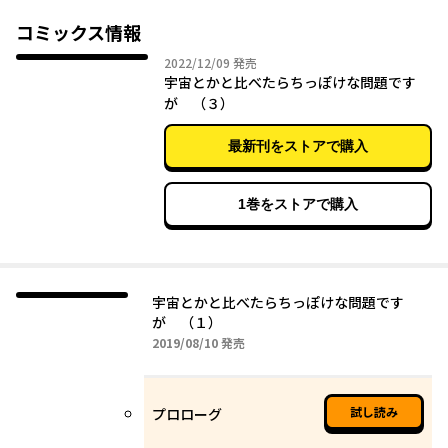
東京でありながら緑に囲まれる、のどかな町。
このお話は、そんな日野市に住む３姉妹をはじめとする
コミックス情報
愛すべき不器用な人々の物語である――。
2022年12月09日
2022/12/09
発売
宇宙とかと比べたらちっぽけな問題です
が （３）
↓↓『女子高生の無駄づかい』↓↓
http://seiga.nicovideo.jp/comic/18905?track=list
最新刊をストアで購入
著者ツイッター
https://twitter.com/bambi_no_3
1巻をストアで購入
※この物語はフィクションです。実在の人物・団体・事件などと
宇宙とかと比べたらちっぽけな問題です
が （１）
2019年08月10日
2019/08/10
発売
試し読み
プロローグ