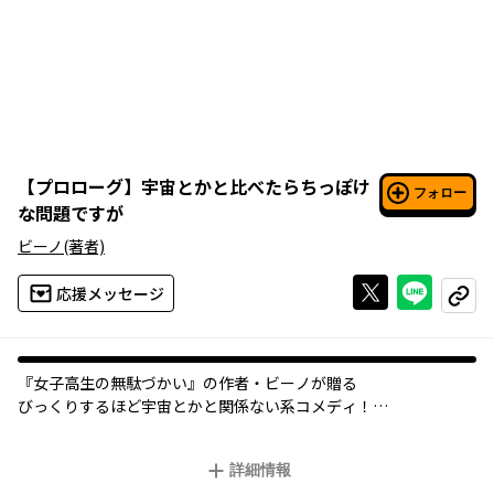
【
プロローグ
】
宇宙とかと比べたらちっぽけ
フォロー
な問題ですが
ビーノ
(著者)
Xで投稿する
ライン
応援メッセージ
コピー
『女子高生の無駄づかい』の作者・ビーノが贈る
びっくりするほど宇宙とかと関係ない系コメディ！
詳細情報
東京都、日野市。