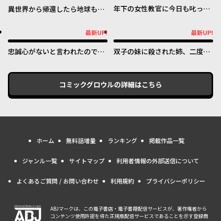
年下の女性教官に今日も叱って
異世界から帰還したら地球もか
いただけた
なりファンタジーでした。あ
と、負けヒロインどもこっち見
最新UP!
最新UP!
最新UP!
最新UP!
んな。
忠誠心がないと言われたので婚
双子の妹に殺された姉、二度目
約を解消してあげました。
の人生は初恋のイケおじ王弟に
フルベットします！
コミックグロウル
の詳細はこちら
ホーム
無料話増量
ランキング
掲載作品一覧
ジャンル一覧
サイトマップ
利用者情報の外部送信について
よくあるご質問 / お問い合わせ
利用規約
プライバシーポリシー
ABJマークは、この電子書店・電子書籍配信サービスが、著作権者から
コンテンツ使用許諾を得た正規版配信サービスであることを示す登録商