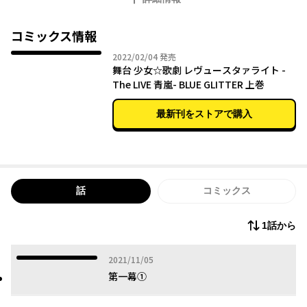
コミックス情報
2022年02月04日
2022/02/04
発売
舞台 少女☆歌劇 レヴュースタァライト -
The LIVE 青嵐- BLUE GLITTER 上巻
最新刊をストアで購入
話
コミックス
1話から
2021年11月05日
2021/11/05
第一幕①