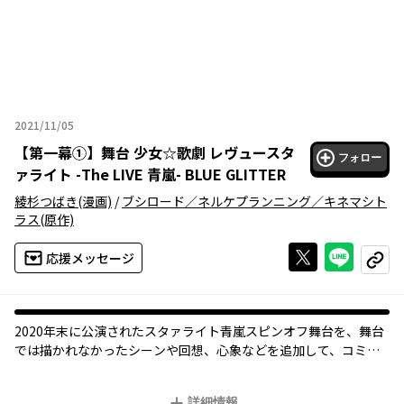
2021/11/05
2021年11月05日
【
第一幕①
】
舞台 少女☆歌劇 レヴュースタ
フォロー
ァライト -The LIVE 青嵐- BLUE GLITTER
綾杉つばき
(漫画)
/
ブシロード／ネルケプランニング／キネマシト
ラス
(原作)
Xで投稿する
ライン
応援メッセージ
コピー
2020年末に公演されたスタァライト青嵐スピンオフ舞台を、舞台
では描かれなかったシーンや回想、心象などを追加して、コミカ
ライズで完全再現!!
詳細情報