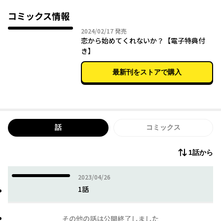
った。ある日その夢が叶い、漫画の連載が決まって退職すること
になる。それを叱るどころか共に喜んでくれた香坂に千野は懐き
コミックス情報
始めるが、香坂は実は自身がゲイであることを隠したままだっ
2024年02月17日
2024/02/17
発売
た…。自堕落な生活の中で漫画を描き続ける千野の姿を心配し、
恋から始めてくれないか？【電子特典付
香坂は何かと世話をやいていたが…？甘え上手なクズ漫画家×世
き】
話焼き健気リーマンのほだされラブ！
最新刊をストアで購入
話
コミックス
1話から
2023年04月26日
2023/04/26
1話
その他の話は公開終了しました