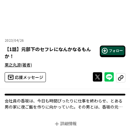
2023/04/26
2023年04月26日
【
1話
】
元部下のセフレになんかなるもん
フォロー
か！
栗之丸源
(著者)
Xで投稿する
ライン
応援メッセージ
コピー
会社員の香坂は、今日も時間ぴったりに仕事を終わらせ、とある
男の家に夜ご飯を作りに向かっていた。その男とは、香坂の元部
下であり、つい「推し」と呼んでしまう相手・千野だ。千野は香
坂の下でのらりくらりと働いていたやる気のない男だったが、そ
詳細情報
れは夢である漫画家になるため日々寝ずに作業していたからであ