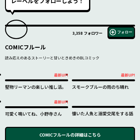
レーベルをフォローしよう！
フォロー
3,358
フォロワー
COMICフルール
読み応えのあるストーリーと甘いときめきのBLコミック
最新UP!
最新UP!
最新UP!
最新UP!
堅物リーマンの楽しい推し活。
スモークブルーの雨のち晴れ
最新UP!
最新UP!
懐いた人魚と溺愛交尾をする話
可愛く鳴いてね、小野寺さん
COMICフルール
の詳細はこちら