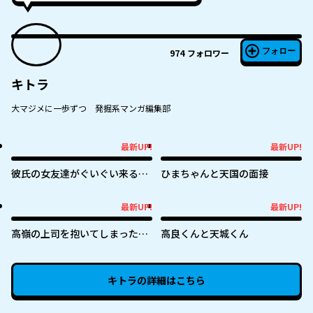
フォロー
974
フォロワー
キトラ
大マジメに一歩ずつ 発掘系マンガ編集部
最新UP!
最新UP!
最新UP!
最新UP!
彼氏の女友達がぐいぐい来る
ひまちゃんと天国の面接
（私に）
最新UP!
最新UP!
最新UP!
最新UP!
高嶺の上司を抱いてしまった部
高良くんと天城くん
下の話
キトラ
の詳細はこちら