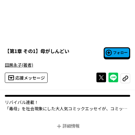
【
第1章 その1
】
母がしんどい
フォロー
田房永子
(著者)
Xで投稿する
ライン
応援メッセージ
コピー
リバイバル連載！
「毒母」を社会現象にした大人気コミックエッセイが、コミック
ウォーカーに登場。毒母との戦いと決別、そして自立の物語。
詳細情報