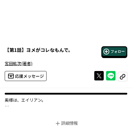
【
第1話
】
ヨメがコレなもんで。
フォロー
宮田紘次
(著者)
Xで投稿する
ライン
応援メッセージ
コピー
奥様は、エイリアン。
極々平凡なサラリーマンの真壁ノブオ。彼は誰にも言えない秘密
を持っていた。実は、愛する妻が宇宙人なのだ！ (1)毛先が触手
詳細情報
になっている （2）泣くと目からビームを出す （3）普段は着
ぐるみをかぶって人間のフリをしている……。そんな二人の生活