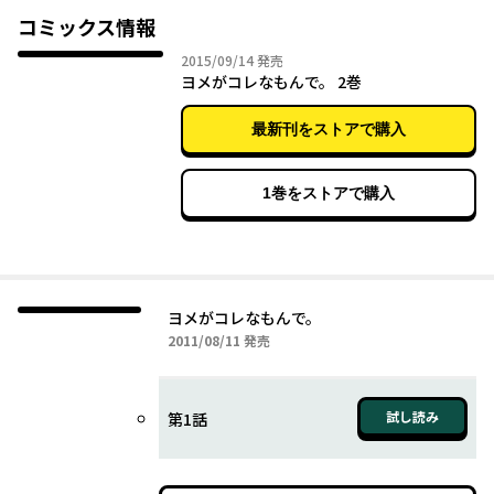
だけど、愛があれば種族の差なんて関係ない！ 『ききみみ図
コミックス情報
鑑』が大好評の宮田紘次がお送りする、エロティック宇宙ラブコ
2015年09月14日
2015/09/14
発売
メ、全6話＋描き下ろしオマケ漫画を収録。
ヨメがコレなもんで。 2巻
最新刊をストアで購入
1巻をストアで購入
ヨメがコレなもんで。
2011年08月11日
2011/08/11
発売
試し読み
第1話