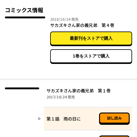
親の再婚で家族になり、しかも二人暮らしをすることになるのだ
が、 正反対の陽一と千景は、歩みよっていけるのか？
コミックス情報
2018年10月24日
2018/10/24
発売
サカズキさん家の義兄弟 第４巻
最新刊をストアで購入
1巻をストアで購入
サカズキさん家の義兄弟 第１巻
2017年10月24日
2017/10/24
発売
試し読み
第１話 雨の日に