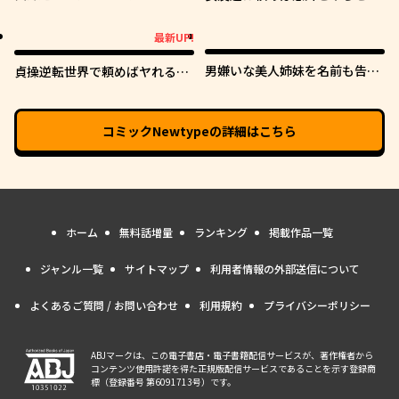
ていたら
くれる
最新UP!
最新UP!
男嫌いな美人姉妹を名前も告げ
貞操逆転世界で頼めばヤれると
ずに助けたら一体どうなる?
噂の俺
コミックNewtype
の詳細はこちら
ホーム
無料話増量
ランキング
掲載作品一覧
ジャンル一覧
サイトマップ
利用者情報の外部送信について
よくあるご質問 / お問い合わせ
利用規約
プライバシーポリシー
ABJマークは、この電子書店・電子書籍配信サービスが、著作権者から
コンテンツ使用許諾を得た正規版配信サービスであることを示す登録商
標（登録番号 第6091713号）です。