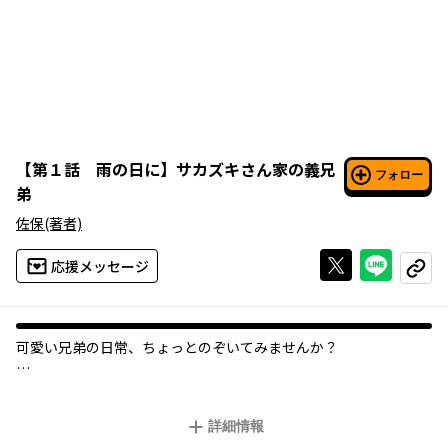
【
第１話 雨の日に
】
サカズキさん家の義兄
フォロー
弟
佐保
(著者)
Xで投稿する
ライン
応援メッセージ
コピー
可愛い兄弟の日常、ちょっとのぞいてみませんか？
荒れたヤンキー高校に通う陽一と、エリート私立小学校に通う千
景は、 誰がどう見ても、ちっとも似ていない凸凹兄弟。
詳細情報
それもそのはず、この二人は義理の兄弟。