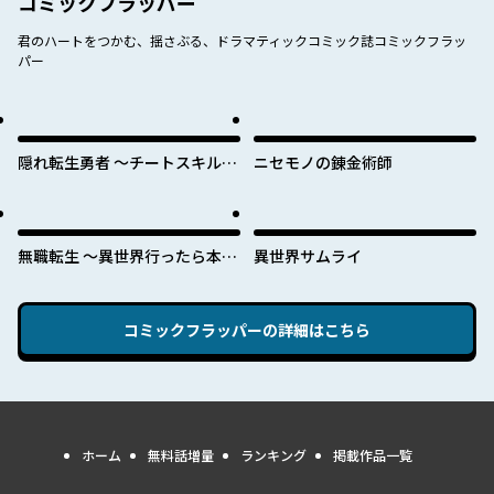
コミックフラッパー
君のハートをつかむ、揺さぶる、ドラマティックコミック誌コミックフラッ
パー
隠れ転生勇者 ～チートスキルと
ニセモノの錬金術師
勇者ジョブを隠して第二の人生
を楽しんでやる！～
無職転生 ～異世界行ったら本気
異世界サムライ
だす～
コミックフラッパー
の詳細はこちら
ホーム
無料話増量
ランキング
掲載作品一覧