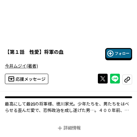
【
第１話 性愛
】
将軍の血
フォロー
今井ムジイ
(著者)
Xで投稿する
ライン
応援メッセージ
コピー
最高にして最凶の将軍様、徳川家光。少年たちを、男たちをはべ
らせる歪んだ愛で、恐怖政治を成し遂げた男…。４００年前、彼
は絶対的な隷属制を敷き、比類なき独裁者として君臨したのだ。
性愛に溺れながら冷酷な顔をのぞかせる、独裁者・大河ロマン！
詳細情報