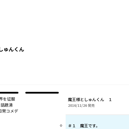
しゅんくん
界を征服
魔王様としゅんくん １
rで話題沸
2016年11月26日
2016/11/26
発売
日常コメデ
＃１ 魔王です。