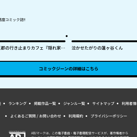
度コミック誌!!
王都の行き止まりカフェ『隠れ家』
泣かせたがりの蓮ヶ谷くん
～うっかり魔法使いになった私の店
に筆頭文官様がくつろぎに来ます～
コミックジーン
の詳細はこちら
量
ランキング
掲載作品一覧
ジャンル一覧
サイトマップ
利用者情
よくあるご質問 / お問い合わせ
利用規約
プライバシーポリシー
ABJマークは、この電子書店・電子書籍配信サービスが、著作権者から