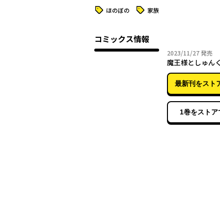
タグ
タグ
ほのぼの
家族
コミックス情報
2023年
2023/11/27
発売
魔王様としゅん
最新刊をスト
1巻をストア