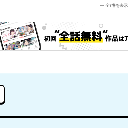
全
7
巻を表示