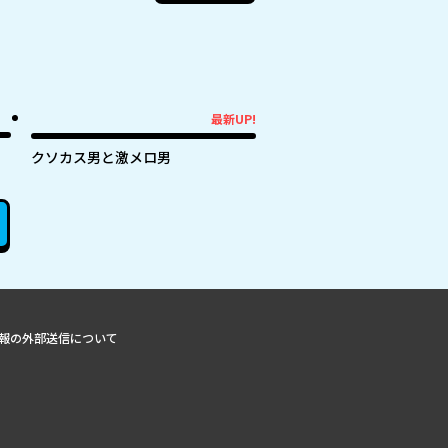
最新UP!
最新UP!
クソカス男と激メロ男
報の外部送信について