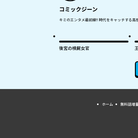
コミックジーン
キミのエンタメ最前線!! 時代をキャッチする高感
後宮の検屍女官
ホーム
無料話増