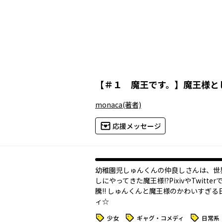
【
＃１ 魔王です。
】
魔王様と
monaca
(著者)
応援メッセージ
幼稚園児しゅんくんの仲良しさんは、世
しにやってきた魔王様!?PixivやTwitte
騰!! しゅんくんと魔王様のかわいすぎる
ィ☆
タグ
タグ
タグ
少女
ギャグ・コメディ
日常系