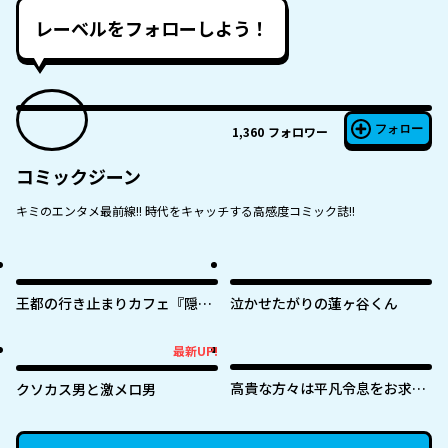
レーベルをフォローしよう！
フォロー
1,360
フォロワー
コミックジーン
キミのエンタメ最前線!! 時代をキャッチする高感度コミック誌!!
王都の行き止まりカフェ『隠れ
泣かせたがりの蓮ヶ谷くん
家』 ～うっかり魔法使いになっ
た私の店に筆頭文官様がくつろ
最新UP!
最新UP!
ぎに来ます～
高貴な方々は平凡令息をお求め
クソカス男と激メロ男
のようです みんなが僕にだけ厄
介な秘密を打ち明けてくるので