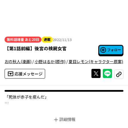
無料話増量
あと20日
連載
2022/11/13
2022年11月13日
【
第1話前編
】
後宮の検屍女官
フォロー
おの秋人
(漫画)
/
小野はるか
(原作)
/
夏目レモン
(キャラクター原案)
Xで投稿する
ライン
応援メッセージ
コピー
「死体が赤子を産んだ」
謀殺されたという噂の妃嬪の棺の中から赤子の遺体が見つかり、
大光帝国の後宮は大騒ぎになっていた。
詳細情報
皇后の命を受け、騒動の沈静化に乗り出した美貌（イケメン）の
宦官・延明（えんめい）の目にとまったのは、騒ぎにも動じず居