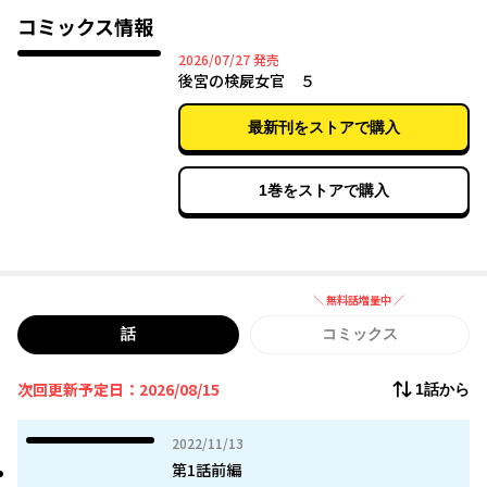
眠りしてばかりの侍女・桃花（とうか）。
コミックス情報
桃花が覚醒するのは遺体を前にしたときだけで――？
2026年07月27日
2026/07/27
発売
後宮の検屍女官 ５
後宮にうずまく疑惑と謎を検屍術で解き明かす、中華風後宮検屍
ミステリー！
最新刊をストアで購入
1巻をストアで購入
＼ 無料話増量中 ／
無料話増量中
話
コミックス
次回更新予定日：2026/08/15
1話から
2022年11月13日
2022/11/13
第1話前編