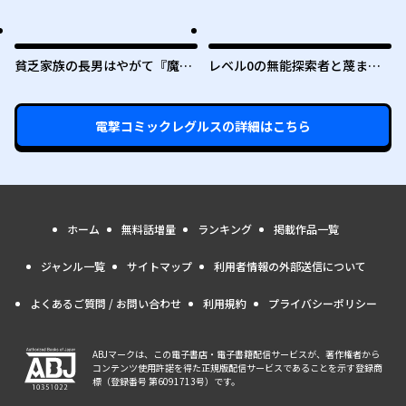
者は目指しません
～勇者と恋人に追放された戦士
の無自覚ざまぁ～
貧乏家族の長男はやがて『魔
レベル0の無能探索者と蔑まれ
王』に成り上がる
ても実は世界最強です ～探索ラ
ンキング1位は謎の人～
電撃コミックレグルス
の詳細はこちら
ホーム
無料話増量
ランキング
掲載作品一覧
ジャンル一覧
サイトマップ
利用者情報の外部送信について
よくあるご質問 / お問い合わせ
利用規約
プライバシーポリシー
ABJマークは、この電子書店・電子書籍配信サービスが、著作権者から
コンテンツ使用許諾を得た正規版配信サービスであることを示す登録商
標（登録番号 第6091713号）です。