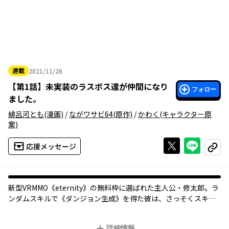
連載
2021/11/26
2021年11月26日
【
第1話
】
未実装のラスボス達が仲間になり
フォロー
ました。
緋呂河とも
(漫画)
/
ながワサビ64
(原作)
/
かわく
(キャラクター原
案)
Xで投稿する
ライン
応援メッセージ
コピー
新型VRMMO《eternity》の無料枠に選ばれた主人公・修太郎。ラ
ンダムスキルで《ダンジョン生成》を得た彼は、さっそくスキル
を発動するも――時同じく、mother AIの暴走によりプレイヤーたち
はゲーム内に閉じ込められ、ゲームの死=現実の死、となるデスゲ
詳細情報