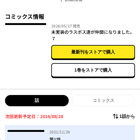
ーム世界になってしまった。
デスゲーム開始と同時にスキルを発動した修太郎は、気づくと謎
のエリア《ロス・マオラ城》にいた。そしてそこにいたのは、6つ
コミックス情報
の世界それぞれを統べる魔王たち…。ひょんなことから彼らを従
2026年05月27日
2026/05/27
発売
えることになった修太朗は、デスゲームと化したeternityからの
未実装のラスボス達が仲間になりました。
脱出を目指すことに――。
７
最新刊をストアで購入
1巻をストアで購入
話
コミックス
次回更新予定日：2026/08/28
1話から
2021年11月26日
2021/11/26
第1話