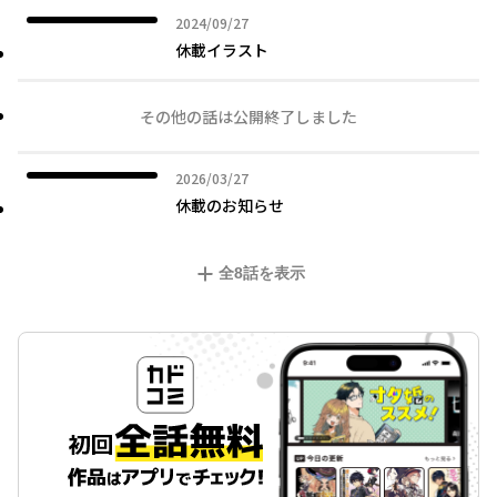
2024年09月27日
2024/09/27
休載イラスト
その他の話は公開終了しました
2026年03月27日
2026/03/27
休載のお知らせ
全
8
話を表示