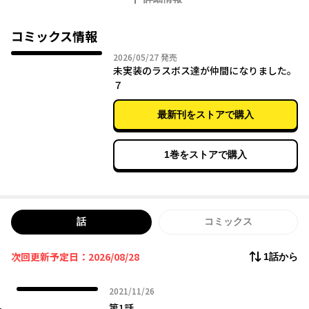
ーム世界になってしまった。
デスゲーム開始と同時にスキルを発動した修太郎は、気づくと謎
のエリア《ロス・マオラ城》にいた。そしてそこにいたのは、6つ
コミックス情報
の世界それぞれを統べる魔王たち…。ひょんなことから彼らを従
2026年05月27日
2026/05/27
発売
えることになった修太朗は、デスゲームと化したeternityからの
未実装のラスボス達が仲間になりました。
脱出を目指すことに――。
７
最新刊をストアで購入
1巻をストアで購入
話
コミックス
次回更新予定日：2026/08/28
1話から
2021年11月26日
2021/11/26
第1話