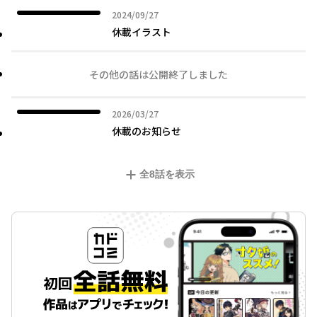
2024年09月27日
2024/09/27
休載イラスト
その他の話は公開終了しました
2026年03月27日
2026/03/27
休載のお知らせ
全
8
話を表示