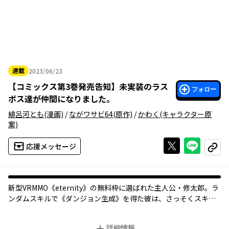
連載
2023/06/23
2023年06月23日
【
コミックス第3巻発売告知
】
未実装のラス
フォロー
ボス達が仲間になりました。
緋呂河とも
(漫画)
/
ながワサビ64
(原作)
/
かわく
(キャラクター原
案)
Xで投稿する
ライン
応援メッセージ
コピー
新型VRMMO《eternity》の無料枠に選ばれた主人公・修太郎。ラ
ンダムスキルで《ダンジョン生成》を得た彼は、さっそくスキル
を発動するも――時同じく、mother AIの暴走によりプレイヤーたち
はゲーム内に閉じ込められ、ゲームの死=現実の死、となるデスゲ
詳細情報