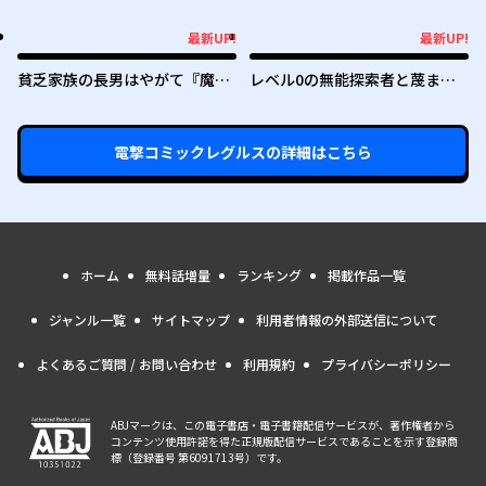
を手にした俺は、現実世界をも
者は目指しません
無双する ～レベルアップは人生
最新UP!
最新UP!
最新UP!
最新UP!
を変えた～
貧乏家族の長男はやがて『魔
レベル0の無能探索者と蔑まれ
王』に成り上がる
ても実は世界最強です ～探索ラ
ンキング1位は謎の人～
電撃コミックレグルス
の詳細はこちら
ホーム
無料話増量
ランキング
掲載作品一覧
ジャンル一覧
サイトマップ
利用者情報の外部送信について
よくあるご質問 / お問い合わせ
利用規約
プライバシーポリシー
ABJマークは、この電子書店・電子書籍配信サービスが、著作権者から
コンテンツ使用許諾を得た正規版配信サービスであることを示す登録商
標（登録番号 第6091713号）です。