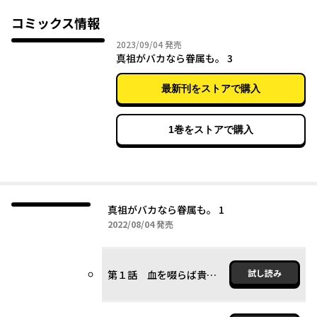
ニコニコ漫画発のアングラ吸血鬼コメディ『馬鹿しかいない吸血
鬼の漫画』、超パワーアップして再びニコニコとコミックウォー
コミックス情報
2023年09月04日
2023/09/04
発売
真祖がバカなら眷属も。 3
最新刊をストアで購入
1巻をストアで購入
真祖がバカなら眷属も。 1
2022年08月04日
2022/08/04
発売
試し読み
第１話 血を啜らば貴様も家族