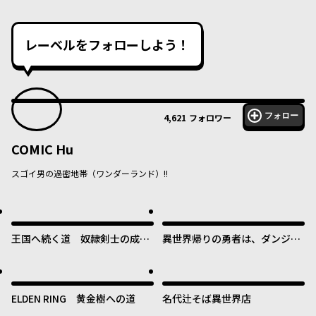
レーベルをフォローしよう！
フォロー
4,621
フォロワー
COMIC Hu
スゴイ男の過密地帯（ワンダーランド）!!
王国へ続く道 奴隷剣士の成り
異世界帰りの勇者は、ダンジョ
上がり英雄譚
ンが出現した現実世界で、イン
フルエンサーになって金を稼ぎ
ます！
ELDEN RING 黄金樹への道
名代辻そば異世界店