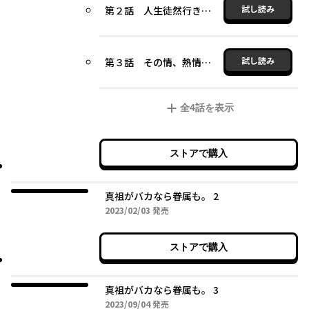
試し読み
第２話 人生徒然行き当たり也
試し読み
第３話 その情、熱情あるいは狂気
全
4
話を表示
ストアで購入
真祖がバカなら眷属も。 2
2023年02月03日
2023/02/03
発売
ストアで購入
真祖がバカなら眷属も。 3
2023年09月04日
2023/09/04
発売