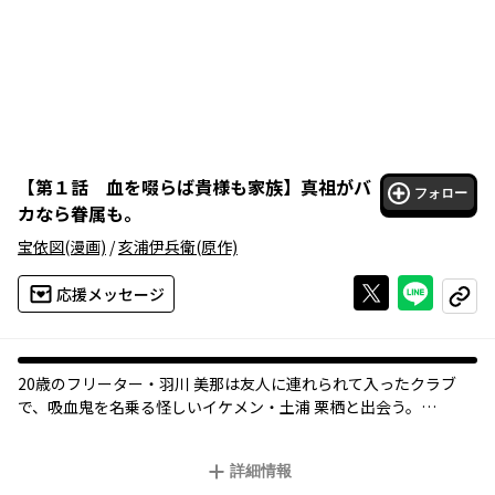
【
第１話 血を啜らば貴様も家族
】
真祖がバ
フォロー
カなら眷属も。
宝依図
(漫画)
/
亥浦伊兵衛
(原作)
Xで投稿する
ライン
応援メッセージ
コピー
20歳のフリーター・羽川 美那は友人に連れられて入ったクラブ
で、吸血鬼を名乗る怪しいイケメン・土浦 栗栖と出会う。
自称吸血鬼の傲岸不遜な振舞いに翻弄される美那。しかしこの出
会いが退屈だった美那の人生をたちまち一変させることに――!?
詳細情報