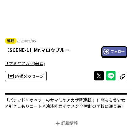
連載
2023/09/05
2023年09月05日
【
SCENE-1
】
Mr.マロウブルー
フォロー
サマミヤアカザ
(著者)
Xで投稿する
ライン
応援メッセージ
コピー
「バラッド×オペラ」のサマミヤアカザ新連載！！ 闇もち美少女
×引きこもりニート×冷淡能面イケメン 全寮制の学校に通う高校
生たちと引きこもりのニート。心に闇を抱えた社会を生きにくい
者たちが偶然出会いそして、数奇な物語が始まる―――。
詳細情報