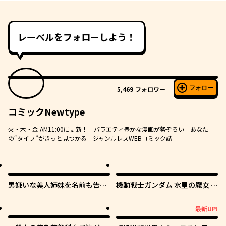
レーベルをフォローしよう！
フォロー
5,469
フォロワー
コミックNewtype
火・木・金 AM11:00に更新！ バラエティ豊かな漫画が勢ぞろい あなた
の“タイプ”がきっと見つかる ジャンルレスWEBコミック誌
男嫌いな美人姉妹を名前も告げ
機動戦士ガンダム 水星の魔女 青
ずに助けたら一体どうなる?
春フロンティア
最新UP!
最新UP!