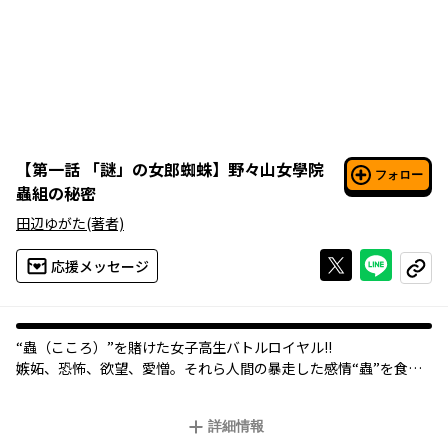
【
第一話 「謎」の女郎蜘蛛
】
野々山女學院
フォロー
蟲組の秘密
田辺ゆがた
(著者)
Xで投稿する
ライン
応援メッセージ
コピー
“蟲（こころ）”を賭けた女子高生バトルロイヤル!!
嫉妬、恐怖、欲望、愛憎。それら人間の暴走した感情“蟲”を食べ
る謎の女学生、綾取やつめ。彼女と出会ったことで、逸鉢カズサ
の平凡だった学生生活が大きく変わる！
詳細情報