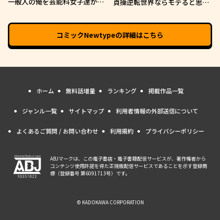
一般人の俺を芸能科女子達が逃
貞操逆転世界ならモテると思っ
がしてくれない件。
ていたら
コミックNewtype
の詳細はこちら
ホーム
無料話増量
ランキング
掲載作品一覧
ジャンル一覧
サイトマップ
利用者情報の外部送信について
よくあるご質問 / お問い合わせ
利用規約
プライバシーポリシー
ABJマークは、この電子書店・電子書籍配信サービスが、著作権者から
コンテンツ使用許諾を得た正規版配信サービスであることを示す登録商
標（登録番号 第6091713号）です。
© KADOKAWA CORPORATION