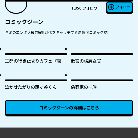
フォロー
1,356
フォロワー
コミックジーン
キミのエンタメ最前線!! 時代をキャッチする高感度コミック誌!!
王都の行き止まりカフェ『隠れ
後宮の検屍女官
家』 ～うっかり魔法使いになっ
た私の店に筆頭文官様がくつろ
ぎに来ます～
泣かせたがりの蓮ヶ谷くん
偽葬家の一族
コミックジーン
の詳細はこちら