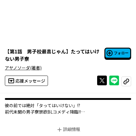
【
第1話 男子校最高じゃん
】
たってはいけ
フォロー
ない男子寮
アヤノソーダ
(著者)
Xで投稿する
ライン
応援メッセージ
コピー
彼の前では絶対「タってはいけない」!?
前代未聞の男子寮禁欲BLコメディ降臨――!!
高校2年生の暁（あきら）は、女関係のだらしなさから田舎の全寮
詳細情報
制の男子高へ転校させられてしまう。