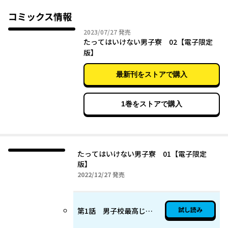
初日から男だらけの環境にウンザリしていたが、学校１の美男
子・澄人（すみと）と同室になり、テンションがあがる暁。
コミックス情報
そんな中、いきなり澄人から「俺のこと好きにしていいって言っ
2023年07月27日
2023/07/27
発売
たらどうする？」と迫られて…!?
たってはいけない男子寮 02【電子限定
版】
コミックス第１巻大好評発売中!!
最新刊をストアで購入
1巻をストアで購入
たってはいけない男子寮 01【電子限定
版】
2022年12月27日
2022/12/27
発売
試し読み
第1話 男子校最高じゃん