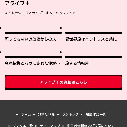
アライブ＋
キミを元気に（アライブ）するコミックサイト
願ってもない追放後からのスロ
異世界旅はニワトリスと共に
ーライフ？ 〜引退したはずが成
り行きで美少女ギャルの師匠に
なったらなぜかめちゃくちゃ懐
かれた〜
窓際編集とバカにされた俺が、
旅する情報屋
双子ＪＫと同居することになっ
た
アライブ＋
の詳細はこちら
ホーム
無料話増量
ランキング
掲載作品一覧
ジャンル一覧
サイトマップ
利用者情報の外部送信について