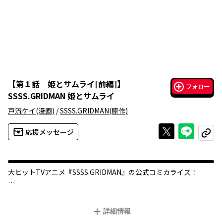
【
第１話 姫とサムライ[前編]
】
フォロー
SSSS.GRIDMAN 姫とサムライ
戸流ケイ
(漫画)
/
SSSS.GRIDMAN
(原作)
Xで投稿する
ライン
応援メッセージ
コピー
大ヒットTVアニメ『SSSS.GRIDMAN』の公式コミカライズ！
ツツジ台の異変、ありふれた日常を侵食する異形の存在たち――。た
だひとり気づいた少女は、黒いスーツを来た不思議な“サムラ
詳細情報
イ”と出会う。