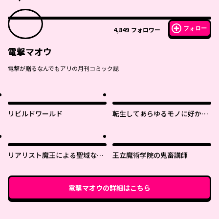
フォロー
4,849
フォロワー
電撃マオウ
電撃が贈るなんでもアリの月刊コミック誌
リビルドワールド
転生してあらゆるモノに好かれ
ながら異世界で好きな事をして
生きて行く
リアリスト魔王による聖域なき
王立魔術学院の鬼畜講師
異世界改革
電撃マオウ
の詳細はこちら