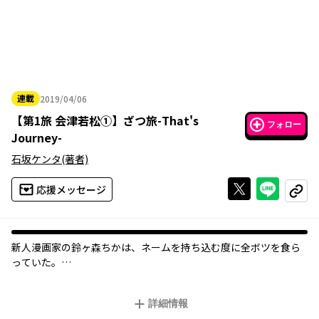
連載
2019/04/06
2019年04月06日
【
第1旅 会津若松①
】
ざつ旅-That's
フォロー
Journey-
石坂ケンタ
(著者)
Xで投稿する
ライン
応援メッセージ
コピー
新人漫画家の鈴ヶ森ちかは、ネームを持ち込む度に全ボツを食ら
っていた。
心が折れかけた彼女だが、唐突に旅に出ることを思い立ち――。
ざつな旅だからこそ癒やされる、究極旅コミック！
詳細情報